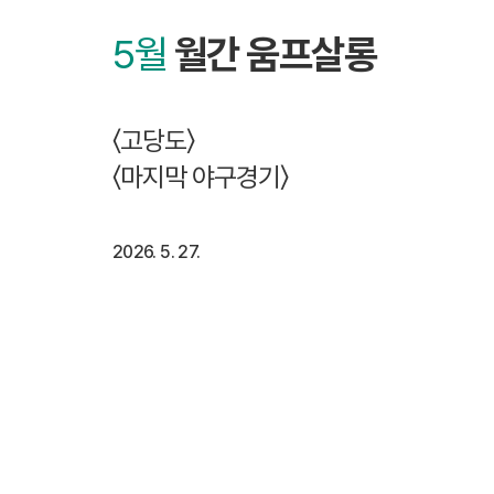
5월
월간 움프살롱
〈고당도〉
〈마지막 야구경기〉
2026. 5. 27.