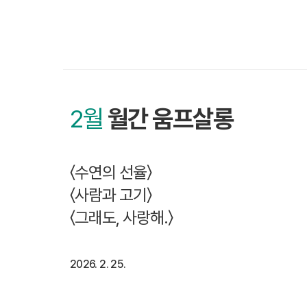
2월
월간 움프살롱
〈수연의 선율〉
〈사람과 고기〉
〈그래도, 사랑해.〉
2026. 2. 25.