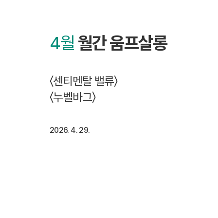
4월
월간 움프살롱
〈센티멘탈 밸류〉
〈누벨바그〉
2026. 4. 29.