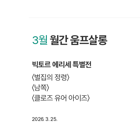
3월
월간 움프살롱
빅토르 에리세 특별전
〈벌집의 정령〉
〈남쪽〉
〈클로즈 유어 아이즈〉
2026. 3. 25.