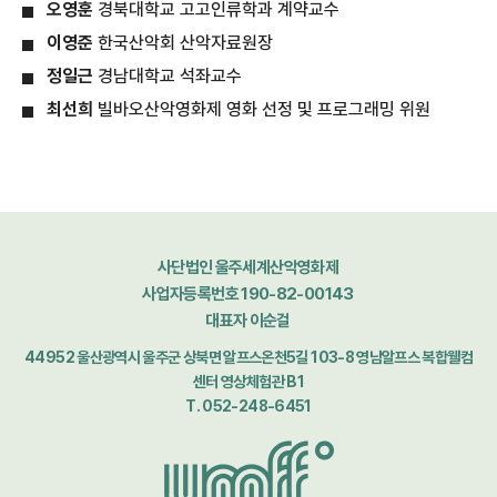
오영훈
경북대학교 고고인류학과 계약교수
이영준
한국산악회 산악자료원장
정일근
경남대학교 석좌교수
최선희
빌바오산악영화제 영화 선정 및 프로그래밍 위원
사단법인 울주세계산악영화제
사업자등록번호 190-82-00143
대표자 이순걸
44952 울산광역시 울주군 상북면 알프스온천5길 103-8 영남알프스 복합웰컴
센터 영상체험관 B1
T. 052-248-6451