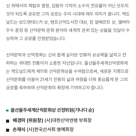
산 위에서의 체험과 열정, 감동의 기억이 소수의 전유물이 아닌 모두의
것이 되도록 공유한 그의 공로는 우리 시대에 매우 의미가 큽니다. 맥도
날드는 보드맨태스커 상, 밴프산악도서전 대상, 킹 알베르트 상, 앨버타
우수 훈장 등 산악문학·문화 분야의 세계적 권위 있는 상들을 잇달아 수
상하며 그 공로를 인정받았습니다.
산악문학과 산악영화는 산과 함께 살아온 인류의 상상력을 넓히고 전
파하는 위대한 전통이자 소중한 자산입니다. 울산울주세계산악영화제
는 맥도날드에게 제11회 산악문화상을 수여함으로써, 새로운 지평으로
산악문화를 이끌어 21세기 인류의 삶과 여정을 더욱 풍요롭게 한 그의
공로를 축하하며 산악문화의 확장에 기여하고자 합니다.
울산울주세계산악문화상 선정위원(가나다 순)
배경미 (위원장)
(사)대한산악연맹 부회장
손재식
(사)한국산서회 명예회장