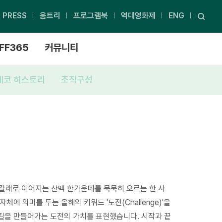
PRESS
움트리
프로그램북
역대영화제
ENG
FF365
커뮤니티
에코 히스토리
조직구성
갈래로 이어지는 산맥 한가운데를 묵묵히 오르는 한 사
에 의미를 두는 올해의 키워드 '도전(Challenge)'을
 길을 만들어가는 도전의 가치를 표현했습니다. 시작과 끝