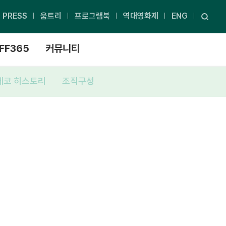
PRESS
움트리
프로그램북
역대영화제
ENG
FF365
커뮤니티
에코 히스토리
조직구성