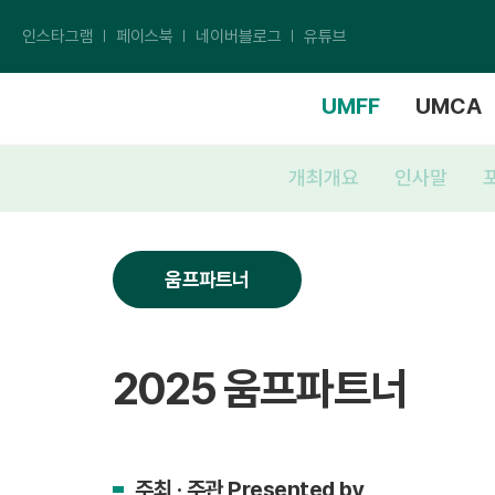
인스타그램
페이스북
네이버블로그
유튜브
UMFF
UMCA
개최개요
인사말
움프파트너
2025 움프파트너
주최 · 주관 Presented by