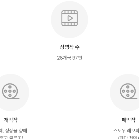
상영작 수
28개국 97편
개막작
폐막작
체: 정상을 향해
스노우 레오
(휴고 클루조)
(페마 체덴