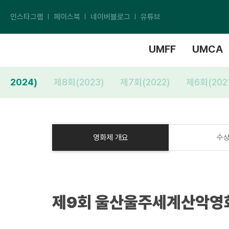
인스타그램
페이스북
네이버블로그
유튜브
UMFF
UMCA
회(2024)
제8회(2023)
제7회(2022)
제6회(202
영화제 개요
수
제9회 울산울주세계산악영