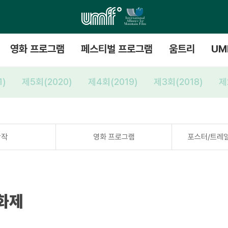
영화 프로그램
페스티벌 프로그램
움트리
UM
1)
제5회(2020)
제4회(2019)
제3회(2018)
제
상작
영화 프로그램
포스터/트레
화제