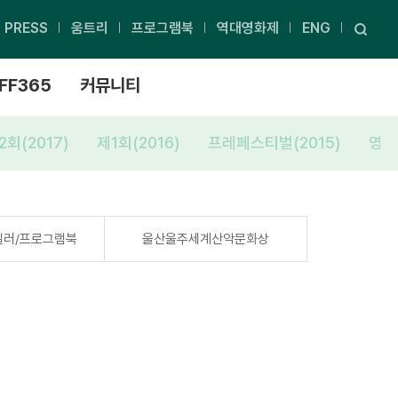
PRESS
움트리
프로그램북
역대영화제
ENG
FF365
커뮤니티
2회(2017)
제1회(2016)
프레페스티벌(2015)
영화
일러/프로그램북
울산울주세계산악문화상