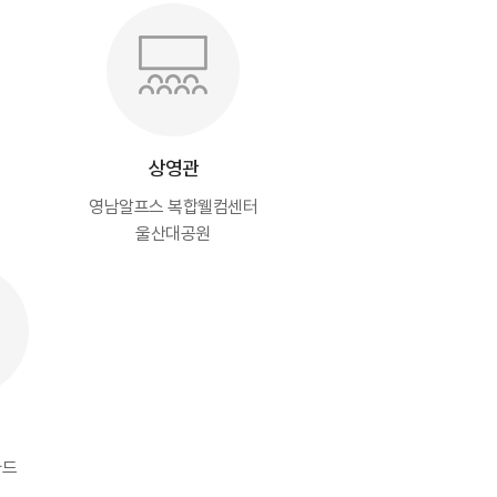
상영관
영남알프스 복합웰컴센터
울산대공원
파드
)