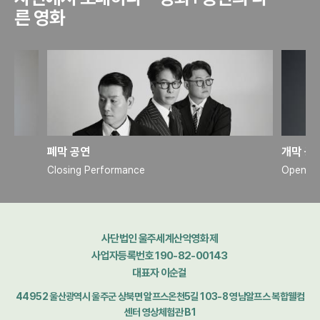
른 영화
폐막 공연
개막 공
Closing Performance
Opening
사단법인 울주세계산악영화제
사업자등록번호 190-82-00143
대표자 이순걸
44952 울산광역시 울주군 상북면 알프스온천5길 103-8 영남알프스 복합웰컴
센터 영상체험관 B1