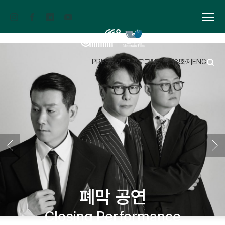
PRESS
움트리
프로그램북
역대영화제
ENG
폐막 공연
Closing Performance