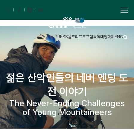
PRESS
움트리
프로그램북
역대영화제
ENG
젊은 산악인들의 네버 엔딩 도
전 이야기
The Never-Ending Challenges
of Young Mountaineers