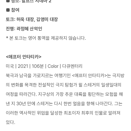
​■ ​장소: 알프스 시네마 2
■ 참여
토크: 허욱 대장, 김영미 대장
진행: 곽정혜 산악인
* 본 토크는 영어 통역을 제공하지 않습니다.​
<애프터 안타티카>
미국 | 2021 | 106분 | Color | 다큐멘터리
북극과 남극을 가로지르는 여행기인 <애프터 안타티카>는 극지방
의 변화를 목격한 전설적인 극지 탐험가 윌 스테거의 일생일대의
여정을 따라간다. 지구상의 가장 추운 대륙을 횡단하는 모험을 해
낸 지 30년 만에 스테거는 다시 한번 얼음을 향해 나아간다. 그는
이러한 역사적인 위업을 달성한 최초이자 최후의 인물로 알려져
있다.