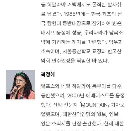
등 히말라야 거벽에서도 굵직한 발자취
를 남겼다. 1985년에는 한국 최초의 남
극 탐험대 등반대장으로 참가하여 빈슨
매시프 등정에 성공, 우리나라가 남극조
약에 가입하는 계기를 마련했다. 악우회
소속이며, 서울등산학교 교장과 한국산
악회 연수원장을 역임한 바 있다.​
곽정혜
알프스와 네팔 히말라야 봉우리를 다수
등반했으며, 2006년 에베레스트를 등정
했다. 산악 전문지 「MOUNTAIN」 기자로
일했으며, 대한산악연맹의 월보, 연보,
영문 소식지를 편집·출간했다. 현재 대한