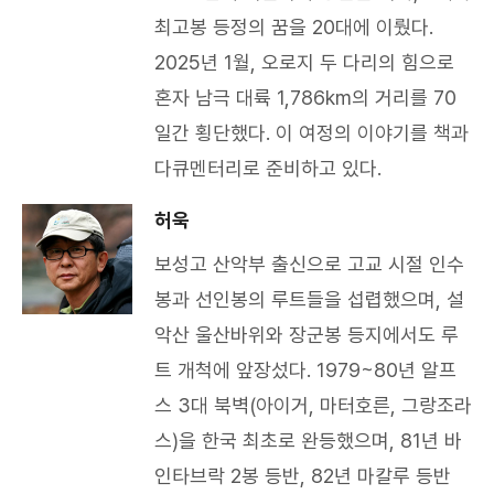
최고봉 등정의 꿈을 20대에 이뤘다.
2025년 1월, 오로지 두 다리의 힘으로
혼자 남극 대륙 1,786km의 거리를 70
일간 횡단했다. 이 여정의 이야기를 책과
다큐멘터리로 준비하고 있다.​
허욱
보성고 산악부 출신으로 고교 시절 인수
봉과 선인봉의 루트들을 섭렵했으며, 설
악산 울산바위와 장군봉 등지에서도 루
트 개척에 앞장섰다. 1979~80년 알프
스 3대 북벽(아이거, 마터호른, 그랑조라
스)을 한국 최초로 완등했으며, 81년 바
인타브락 2봉 등반, 82년 마칼루 등반