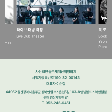
라이브 더빙 극장
Live Dub Theater
Book Ta
Yeon-ry
ng – in
Pioneer 
사단법인 울주세계산악영화제
사업자등록번호 190-82-00143
대표자 이순걸
44952 울산광역시 울주군 상북면 알프스온천5길 103-8 영남알프스 복합웰컴
센터 영상체험관 B1
T. 052-248-6451