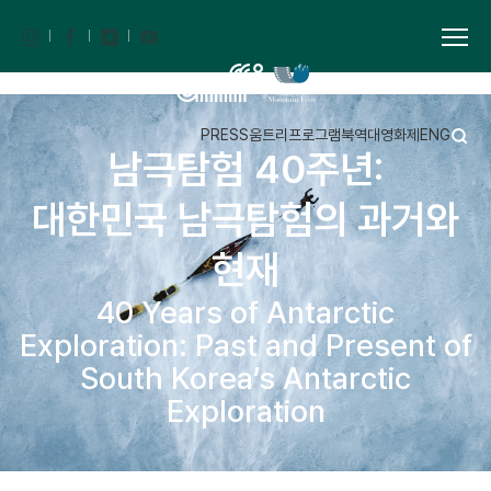
PRESS
움트리
프로그램북
역대영화제
ENG
남극탐험 40주년:
대한민국 남극탐험의 과거와
현재
40 Years of Antarctic
Exploration: Past and Present of
South Korea’s Antarctic
Exploration