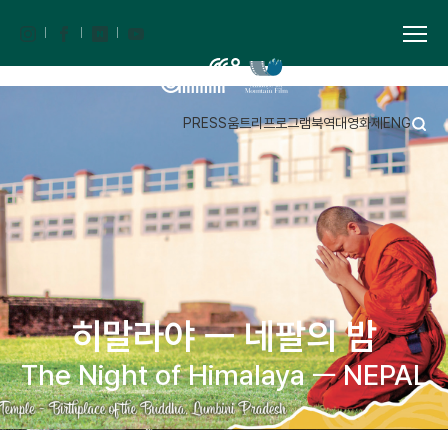
PRESS
움트리
프로그램북
역대영화제
ENG
히말라야 ㅡ 네팔의 밤
The Night of Himalaya ㅡ NEPAL