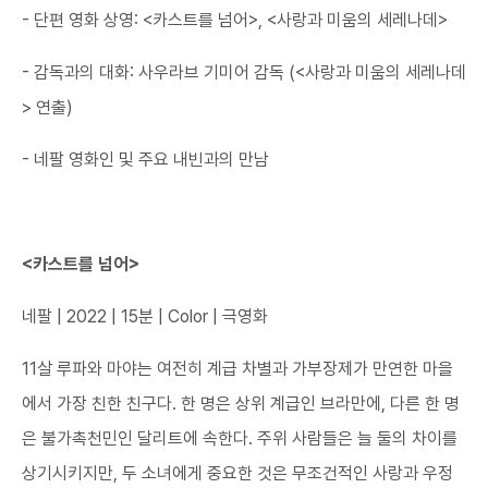
- 단편 영화 상영: <카스트를 넘어>, <사랑과 미움의 세레나데>
- 감독과의 대화: 사우라브 기미어 감독 (<사랑과 미움의 세레나데
> 연출)
- 네팔 영화인 및 주요 내빈과의 만남​
<카스트를 넘어>
네팔 | 2022 | 15분 | Color | 극영화
11살 루파와 마야는 여전히 계급 차별과 가부장제가 만연한 마을
에서 가장 친한 친구다. 한 명은 상위 계급인 브라만에, 다른 한 명
은 불가촉천민인 달리트에 속한다. 주위 사람들은 늘 둘의 차이를
상기시키지만, 두 소녀에게 중요한 것은 무조건적인 사랑과 우정