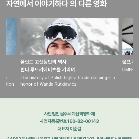
자연에서 이야기하다 의 다른 영화
폴란드 고산등반의 역사:
움프 무
반다 루트키에비츠를 기리며
UMFF Gr
 and
The history of Polish high-altitude climbing – in
oration
honor of Wanda Rutkiewicz
사단법인 울주세계산악영화제
사업자등록번호 190-82-00143
대표자 이순걸
44952 울산광역시 울주군 상북면 알프스온천5길 103-8 영남알프스 복합웰컴