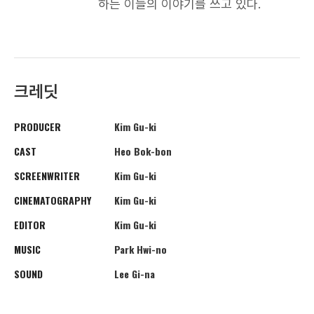
하는 이들의 이야기를 쓰고 있다.
크레딧
PRODUCER
Kim Gu-ki
CAST
Heo Bok-bon
SCREENWRITER
Kim Gu-ki
CINEMATOGRAPHY
Kim Gu-ki
EDITOR
Kim Gu-ki
MUSIC
Park Hwi-no
SOUND
Lee Gi-na