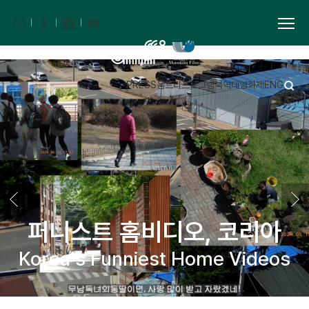
PRESS
움트리
프로그램북
역대영화제
ENG
퍼니스트 홈비디오, 코리아
Korea's Funniest Home Videos