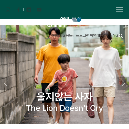
PRESS
움트리
프로그램북
역대영화제
ENG
울지않는 사자
The Lion Doesn't Cry