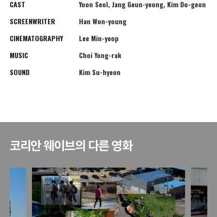
CAST
Yoon Seol, Jang Geun-yeong, Kim Do-geon
SCREENWRITER
Han Won-young
CINEMATOGRAPHY
Lee Min-yeop
MUSIC
Choi Yong-rak
SOUND
Kim Su-hyeon
코리안 웨이브의 다른 영화