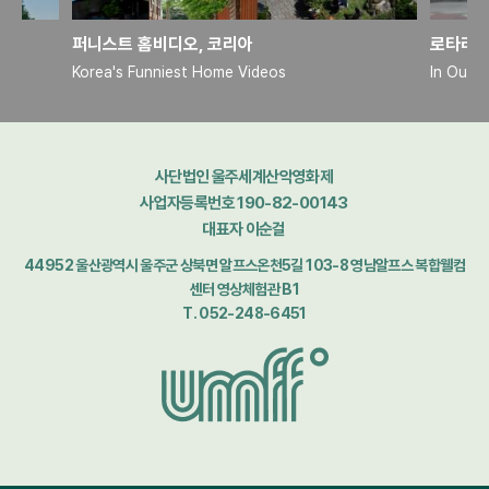
퍼니스트 홈비디오, 코리아
로타리의
Korea's Funniest Home Videos
In Our 
사단법인 울주세계산악영화제
사업자등록번호 190-82-00143
대표자 이순걸
44952 울산광역시 울주군 상북면 알프스온천5길 103-8 영남알프스 복합웰컴
센터 영상체험관 B1
T. 052-248-6451