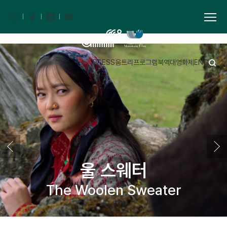
PRESS
움트리
프로그램북
역대영화제
ENG
울 스웨터
The Woolen Sweater