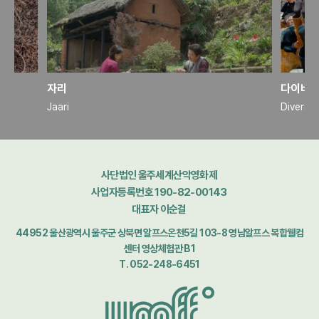
자리
다이버시
Jaari
Diversit
사단법인 울주세계산악영화제
사업자등록번호 190-82-00143
대표자 이순걸
44952 울산광역시 울주군 상북면 알프스온천5길 103-8 영남알프스 복합웰컴
센터 영상체험관 B1
T. 052-248-6451