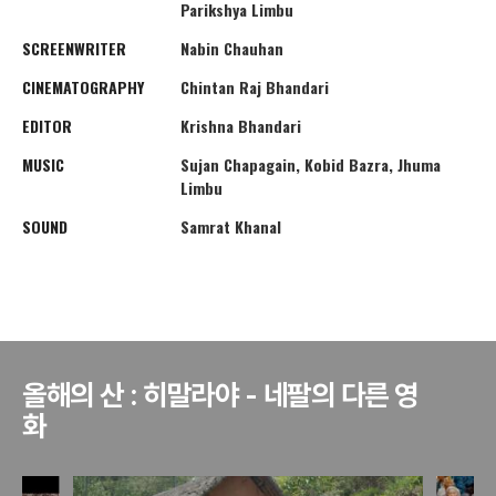
Parikshya Limbu
SCREENWRITER
Nabin Chauhan
CINEMATOGRAPHY
Chintan Raj Bhandari
EDITOR
Krishna Bhandari
MUSIC
Sujan Chapagain, Kobid Bazra, Jhuma
Limbu
SOUND
Samrat Khanal
올해의 산 : 히말라야 - 네팔의 다른 영
화