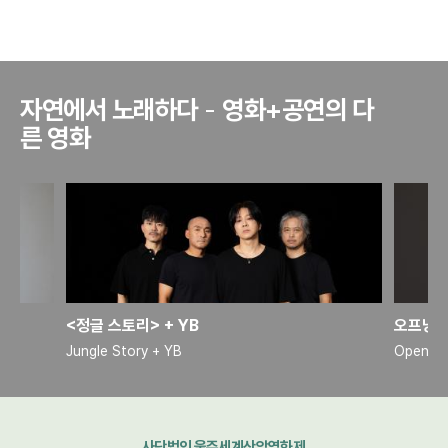
자연에서 노래하다
-
영화+공연의 다
른 영화
<정글 스토리> + YB
오프닝 
Jungle Story + YB
Opening
사단법인 울주세계산악영화제