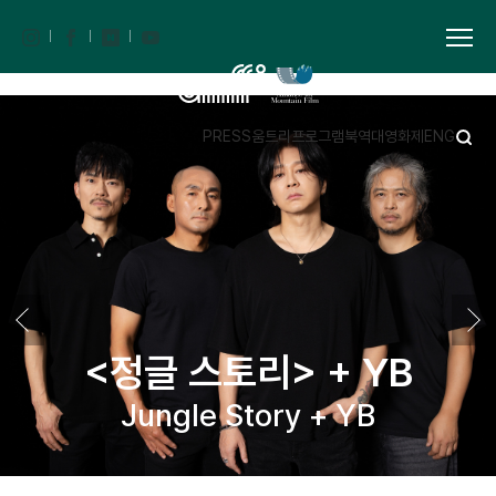
PRESS
움트리
프로그램북
역대영화제
ENG
<정글 스토리> + YB
Jungle Story + YB