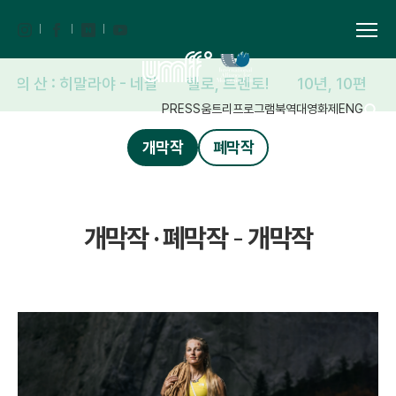
해의 산 : 히말라야 - 네팔
헬로, 트렌토!
10년, 10편
PRESS
움트리
프로그램북
역대영화제
ENG
개막작
폐막작
개막작 · 폐막작
-
개막작