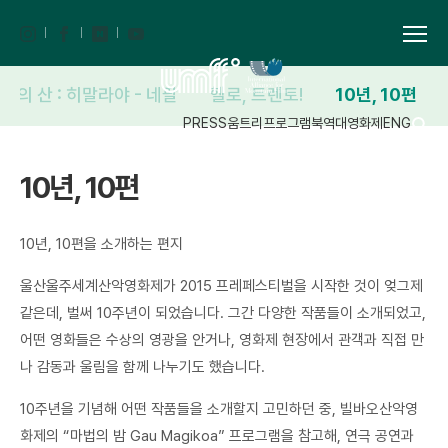
해의 산 : 히말라야 - 네팔
헬로, 트렌토!
10년, 10편
PRESS
움트리
프로그램북
역대영화제
ENG
10년, 10편
10년, 10편을 소개하는 편지
울산울주세계산악영화제가 2015 프레페스티벌을 시작한 것이 엊그제
같은데, 벌써 10주년이 되었습니다. 그간 다양한 작품들이 소개되었고,
어떤 영화들은 수상의 영광을 안거나, 영화제 현장에서 관객과 직접 만
나 감동과 울림을 함께 나누기도 했습니다.
10주년을 기념해 어떤 작품들을 소개할지 고민하던 중, 빌바오산악영
화제의 “마법의 밤 Gau Magikoa” 프로그램을 참고해, 연극 공연과