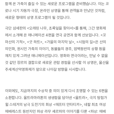
함께 온 가족이 즐길 수 있는 새로운 프로그램을 준비했습니다. 이는 코
로나 시기 자동차 극장, 온라인 상영을 통해 관객들과 만났던 것처럼,
새로운 형태의 상영 프로그램이 될 것입니다.
극단 삼세판의 <오래된 나무, 초록잎을 찾아서>를 통해, 그간 영화제
에서 소개해 온 애니메이션 4편을 연극 공연과 함께 선보입니다. <꼬
마산의 기적>, <굿 하트>, <가을의 마지막 날>, <시험의 길>은 산의
의인화, 원시인 가족의 이야기, 동물들의 경주, 암벽등반의 상황 등을
재치 있게 그려낸 애니메이션입니다. 영화와 연극이라는, 만날 수 없을
것 같던 장르의 결합으로 새로운 관람 경험을 선사할 이 상영은, 울산울
주세계산악영화제가 앞으로 나아갈 방향을 시사합니다.
이외에도, 지금까지의 수상작 중 의미 있게 다시 조명할 수 있는 6편을
소환합니다. 울트라마라톤의 생생함을 담아낸 <울트라>, 극지 탐험가
윌 스테거의 남극 도전기의 회상 <애프터 안타티카>, 네팔 최초 여성
에베레스트 등반자인 파상 라무 셰르파의 이야기를 다룬 <파상: 에베