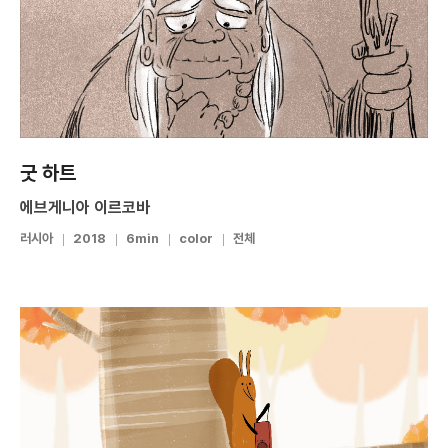
굿 하트
에브게니아 이르코바
러시아
2018
6min
color
전체