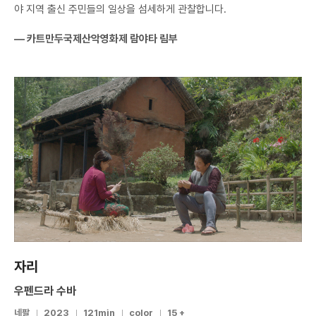
야 지역 출신 주민들의 일상을 섬세하게 관찰합니다.
― 카트만두국제산악영화제 람야타 림부
​
자리
우펜드라 수바
네팔
2023
121min
color
15 +