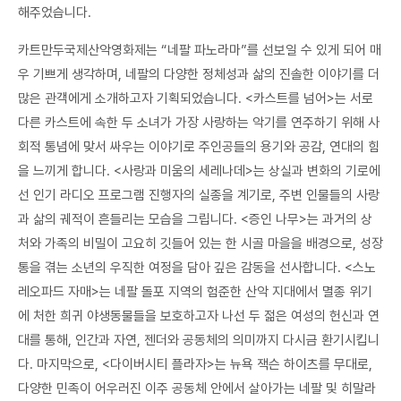
해주었습니다.
카트만두국제산악영화제는 “네팔 파노라마”를 선보일 수 있게 되어 매
우 기쁘게 생각하며, 네팔의 다양한 정체성과 삶의 진솔한 이야기를 더
많은 관객에게 소개하고자 기획되었습니다. <카스트를 넘어>는 서로
다른 카스트에 속한 두 소녀가 가장 사랑하는 악기를 연주하기 위해 사
회적 통념에 맞서 싸우는 이야기로 주인공들의 용기와 공감, 연대의 힘
을 느끼게 합니다. <사랑과 미움의 세레나데>는 상실과 변화의 기로에
선 인기 라디오 프로그램 진행자의 실종을 계기로, 주변 인물들의 사랑
과 삶의 궤적이 흔들리는 모습을 그립니다. <증인 나무>는 과거의 상
처와 가족의 비밀이 고요히 깃들어 있는 한 시골 마을을 배경으로, 성장
통을 겪는 소년의 우직한 여정을 담아 깊은 감동을 선사합니다. <스노
레오파드 자매>는 네팔 돌포 지역의 험준한 산악 지대에서 멸종 위기
에 처한 희귀 야생동물들을 보호하고자 나선 두 젊은 여성의 헌신과 연
대를 통해, 인간과 자연, 젠더와 공동체의 의미까지 다시금 환기시킵니
다. 마지막으로, <다이버시티 플라자>는 뉴욕 잭슨 하이츠를 무대로,
다양한 민족이 어우러진 이주 공동체 안에서 살아가는 네팔 및 히말라