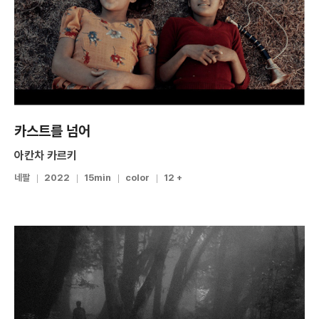
카스트를 넘어
아칸차 카르키
네팔
2022
15min
color
12 +