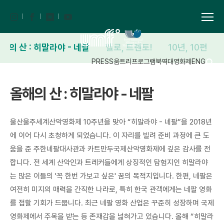
해의 산 : 히말라야 - 네팔
헬로, 트렌토!
10년, 10편
PRESS
움트리
프로그램북
역대영화제
ENG
올해의 산 : 히말라야 - 네팔
울산울주세계산악영화제 10주년을 맞아 “히말라야 - 네팔”을 2018년
에 이어 다시 초청하게 되었습니다. 이 자리를 빌려 준비 과정에 큰 도
움을 준 주한네팔대사관과 카트만두국제산악영화제에 깊은 감사를 전
합니다. 전 세계 산악인과 트레커들에게 상징적인 탐험지인 히말라야
는 많은 이들의 '꼭 한번 가보고 싶은' 꿈의 목적지입니다. 한편, 네팔은
여전히 미지의 매력을 간직한 나라로, 특히 한국 관객에게는 네팔 영화
를 접할 기회가 드뭅니다. 최근 네팔 영화 산업은 꾸준히 성장하며 국제
영화제에서 주목을 받는 등 존재감을 넓혀가고 있습니다. 올해 “히말라