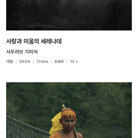
사랑과 미움의 세레나데
사우라브 기미어
네팔
2024
17min
B&W
12 +