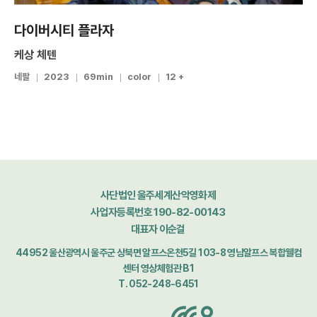
다이버시티 플라자
케상 체텐
네팔
2023
69min
color
12 +
사단법인 울주세계산악영화제
사업자등록번호 190-82-00143
대표자 이순걸
44952 울산광역시 울주군 상북면 알프스온천5길 103-8 영남알프스 복합웰컴
센터 영상체험관 B1
T. 052-248-6451