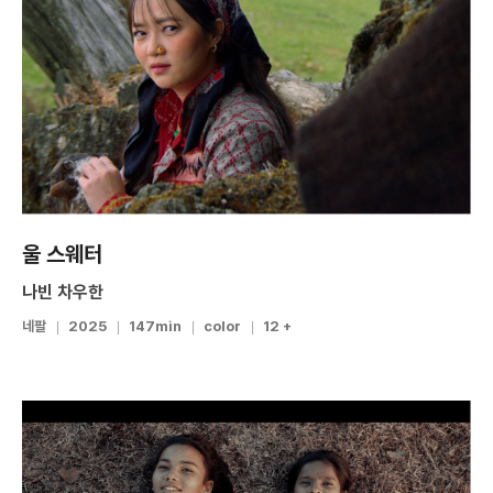
울 스웨터
나빈 차우한
네팔
2025
147min
color
12 +