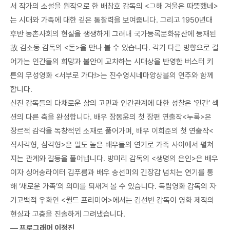
서 작가의 소설을 원작으로 한 배창호 감독의 <그해 겨울은 따뜻했네>
는 시대와 가족에 대한 깊은 통찰력을 보여줍니다. 그리고 1950년대
후반 농촌사회의 현실을 생생하게 그려내 국가등록문화유산에 등재된
故 김소동 감독의 <돈>을 만나 볼 수 있습니다. 각기 다른 방향으로 걸
어가는 인간들의 희망과 불안이 교차하는 시대상을 반영한 버스터 키
튼의 무성영화 <서부로 가다!>는 진수영시네마앙상블의 연주와 함께
합니다.
신진 감독들의 다채로운 삶의 고민과 인간관계에 대한 성찰은 ‘인간’ 섹
션의 다른 축을 완성합니다. 배우 장동윤의 첫 장편 연출작<누룩>은
장르적 감각을 독창적인 소재로 풀어가며, 배우 이희준의 첫 연출작<
직사각형, 삼각형>은 밀도 높은 배우들의 연기로 가족 사이에서 펼쳐
지는 관계와 갈등을 풀어냅니다. 방미리 감독의 <생명의 은인>은 배우
이자 싱어송라이터 김푸름과 배우 송선미의 긴장감 넘치는 연기를 통
해 ‘새로운 가족’의 의미를 되새겨 볼 수 있습니다. 독립영화 감독의 자
기고백적 우화인 <월드 프리미어>에서는 김선빈 감독이 영화 제작의
현실과 고충을 진솔하게 그려냈습니다.
― 프로그래머 이정진