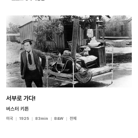
서부로 가다!
버스터 키튼
미국
1925
83min
B&W
전체