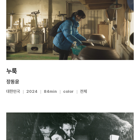
누룩
장동윤
대한민국
2024
84min
color
전체