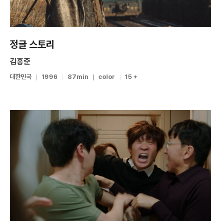
정글 스토리
김홍준
대한민국
1996
87min
color
15 +