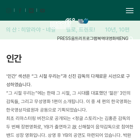
해의 산 : 히말라야 - 네팔
헬로, 트렌토!
10년, 10편
PRESS
움트리
프로그램북
역대영화제
ENG
인간
‘인간’ 섹션은 “그 시절 우리는”과 신진 감독의 다채로운 시선으로 구
성하였습니다.
“그 시절 우리는”에는 한때 그 시절, 그 시대를 대표했던 ‘젊은’ 3인의
감독들, 그리고 무성영화 1편이 소개됩니다. 이 중 세 편의 한국영화는
한국영상자료원과 공동으로 기획되었습니다.
최초 리마스터링 버전으로 공개되는 <정글 스토리>는 김홍준 감독의
두 번째 장편영화로, YB가 출연하고 故 신해철이 음악감독으로 참여한
밴드 성장 영화입니다. 상영 후 YB의 공연도 마련되어 있습니다. 박완