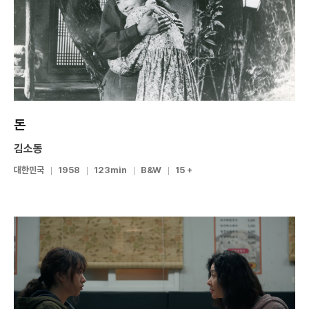
돈
김소동
대한민국
1958
123min
B&W
15 +