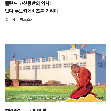
폴란드 고산등반의 역사:
반다 루트키에비츠를 기리며
엘리자 쿠바르스카
히말라야 ㅡ 네팔의 밤