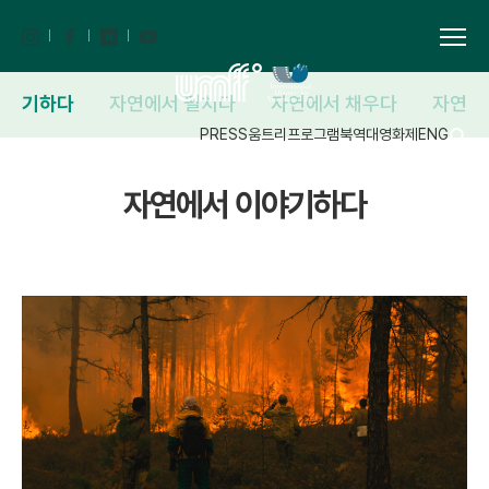
이야기하다
자연에서 펼치다
자연에서 채우다
자연에
PRESS
움트리
프로그램북
역대영화제
ENG
자연에서 이야기하다