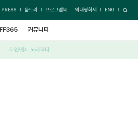
PRESS
움트리
프로그램북
역대영화제
ENG
FF365
커뮤니티
자연에서 노래하다