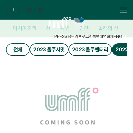
쟁
아시아경쟁
산
자연
인간
올해의 산
코
PRESS
움트리
프로그램북
역대영화제
ENG
전체
2023 울주서밋
2023 울주멘터리
2022