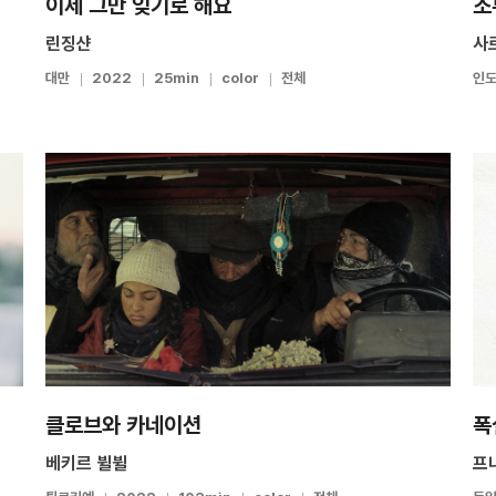
이제 그만 잊기로 해요
조
린징샨
사
대만
2022
25min
color
전체
인도
클로브와 카네이션
폭
베키르 뷜뷜
프