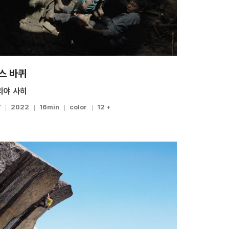
스 바퀴
리야 사히
팔
2022
16min
color
12 +