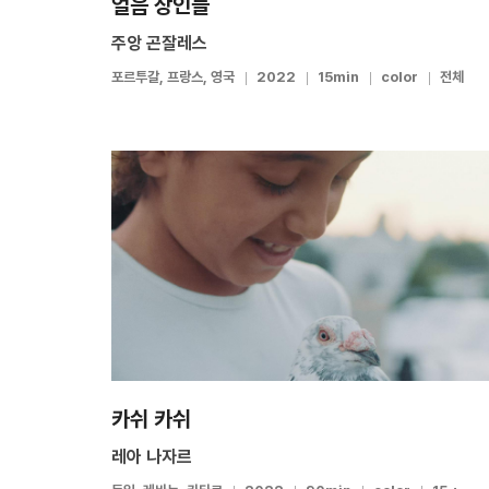
얼음 상인들
주앙 곤잘레스
포르투갈, 프랑스, 영국
2022
15min
color
전체
카쉬 카쉬
레아 나자르