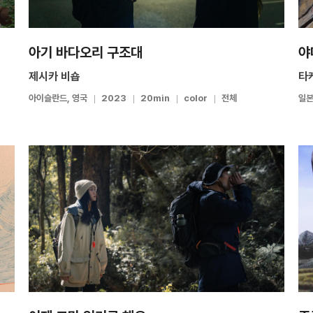
아기 바다오리 구조대
야
제시카 비숍
타
아이슬란드, 영국
2023
20min
color
전체
일