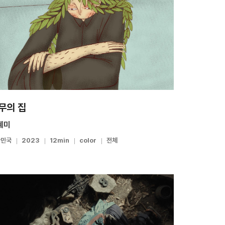
무의 집
혜미
한민국
2023
12min
color
전체