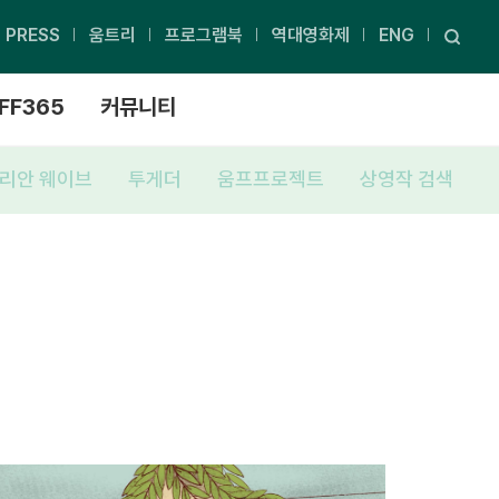
PRESS
움트리
프로그램북
역대영화제
ENG
FF365
커뮤니티
리안 웨이브
투게더
움프프로젝트
상영작 검색