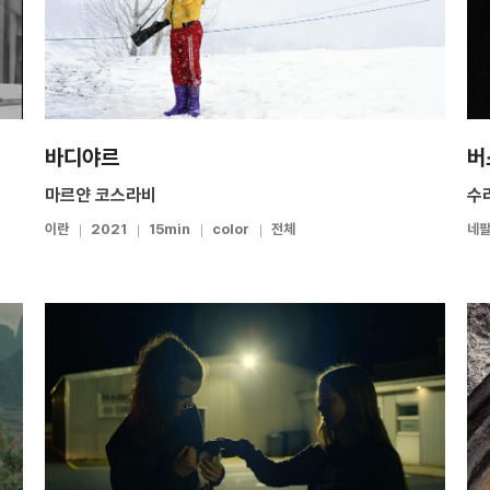
바디야르
버
마르얀 코스라비
수
이란
2021
15min
color
전체
네