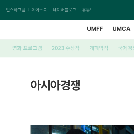
인스타그램
페이스북
네이버블로그
유튜브
UMFF
UMCA
영화 프로그램
2023 수상작
개폐막작
국제경
아시아경쟁