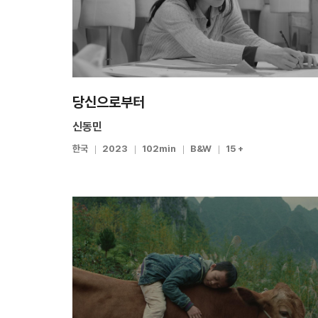
당신으로부터
신동민
한국
2023
102min
B&W
15 +