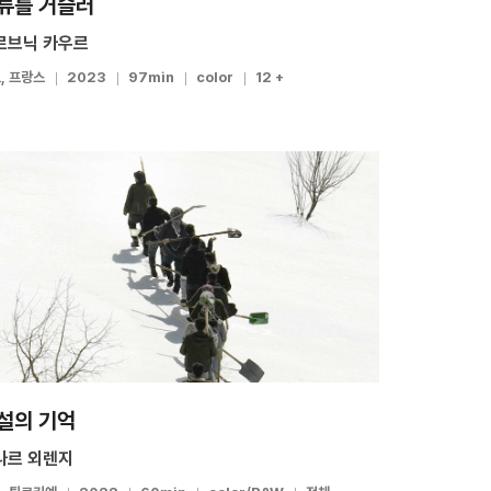
류를 거슬러
르브닉 카우르
, 프랑스
2023
97min
color
12 +
설의 기억
나르 외렌지