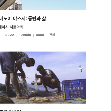
마노이 야스시: 등반과 삶
케이시 히로아키
본
2022
109min
color
전체