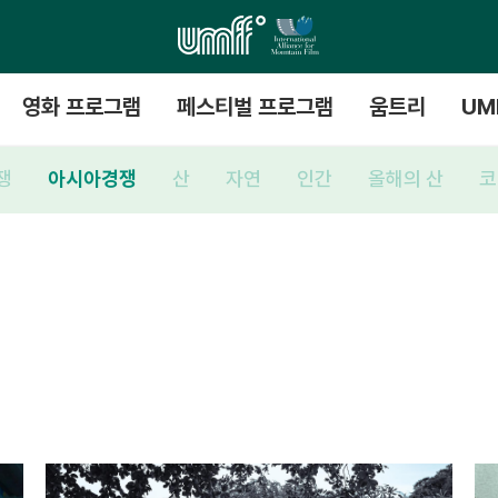
영화 프로그램
페스티벌 프로그램
움트리
UM
쟁
아시아경쟁
산
자연
인간
올해의 산
코