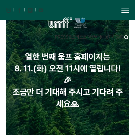
PRESS
움트리
프로그램북
역대영화제
ENG
🎁​움프 보물창고 참여 모집!​
키워드별 영화 or 체험 프로그램 2
영남알프스 산자락에서 공유하고
영화와 체험 프로그램을 5일 내내,
열한 번째 움프 홈페이지는
편 + 식음료쿠폰까지!
싶은 모든 것!
8. 11.(화) 오전 11시에 열립니다!
하루 최대 5매까지!
12,000원으로 즐기는 특별 패키
신청기간 : 7. 27.(월) ~ 9. 3.(목)
내 마음대로 올인원 패스 "움프 패
🎉
지 "원데이 티켓"
16:00​
조금만 더 기대해 주시고 기다려 주
스"
🎟️예매기간 : 8. 12.(수) 14:00 ~
🎟️예매기간 : 8. 12.(수) 14:00~​
세요🙏
8. 23.(일)​
보물창고가 뭐냐구요?