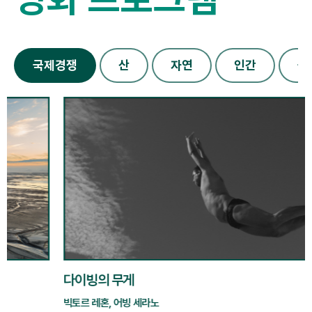
국제경쟁
산
자연
인간
올
다이빙의 무게
빅토르 레혼, 어빙 세라노