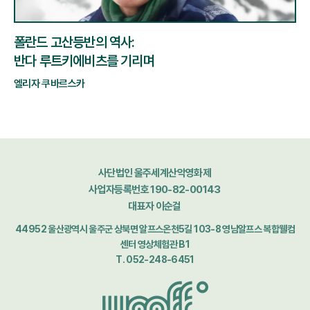
남극탐험 40주년:
대한민국 남극탐험의 과거와 현재
김영미, 허욱, 곽정혜
사단법인 울주세계산악영화제
사업자등록번호 190-82-00143
대표자 이순걸
44952 울산광역시 울주군 상북면 알프스온천5길 103-8 영남알프스 복합웰컴
센터 영상체험관 B1
T. 052-248-6451